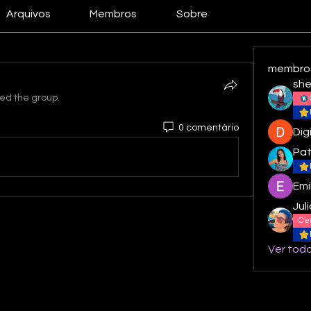
Arquivos
Membros
Sobre
membro
she
ned the group.
0 comentário
Dig
Pa
Emi
Jul
Cer
Ver todo