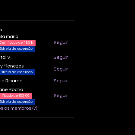
s
ila maria
Seguir
Certificado de 180 h
Estrela de ascensão
ital V
Seguir
ty Menezes
Seguir
Estrela de ascensão
lia Ricardo
Seguir
iane Rocha
Seguir
tificado de 50h00
Estrela de ascensão
s os membros (7)