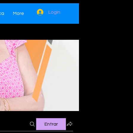
Login
ca
More
Entrar