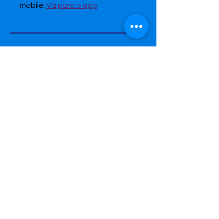
mobile.
Vá para o app
Preço
799,00 R$
Compartilhar
Enviar solicitação